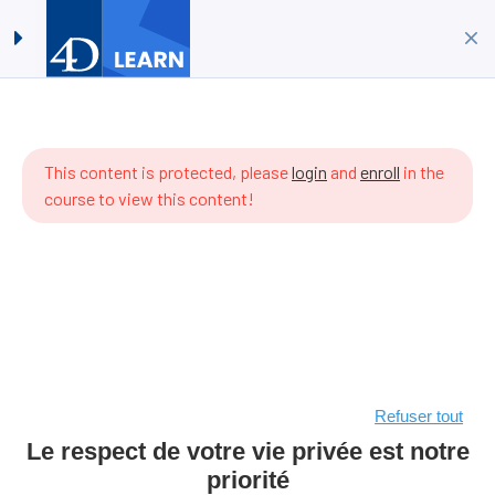
4D Coding #02 – Les
Connexion
S’inscrire
variables
Accueil
Cours
Langage 4D
ere are
4D Coding #02 – Les variables
 items
This content is protected, please
login
and
enroll
in the
 the
course to view this content!
rriculum
t.
Refuser tout
Le respect de votre vie privée est notre
priorité