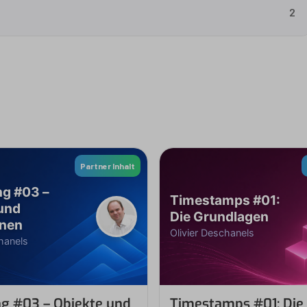
2
Partner Inhalt
g #03 –
Timestamps #01:
und
Die Grundlagen
onen
Olivier Deschanels
hanels
g #03 – Objekte und
Timestamps #01: Die