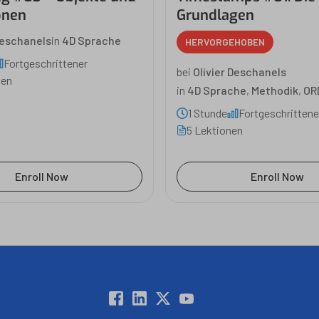
onen
Grundlagen
Deschanels
in
4D Sprache
HERVORGEHOBEN
Fortgeschrittener
bei
Olivier Deschanels
nen
in
4D Sprache
,
Methodik
,
OR
1 Stunde
Fortgeschrittene
5 Lektionen
Enroll Now
Enroll Now