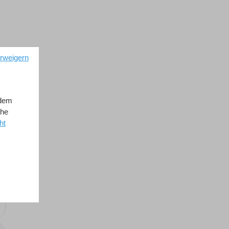
erweigern
rn
ndem
che
ht