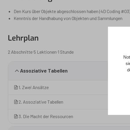
Den Kurs über Objekte abgeschlossen haben (4D Coding #03
Kenntnis der Handhabung von Objekten und Sammlungen
Lehrplan
2 Abschnitte
5 Lektionen
1 Stunde
Not
si
Assoziative Tabellen
d
1. Zwei Ansätze
2. Assoziative Tabellen
3. Die Macht der Ressourcen