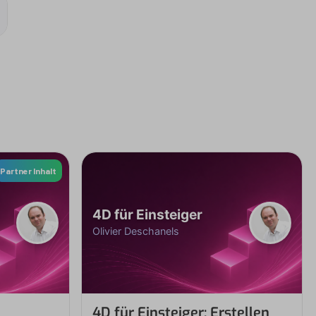
Partner Inhalt
4D für Einsteiger
Olivier Deschanels
4D für Einsteiger: Erstellen