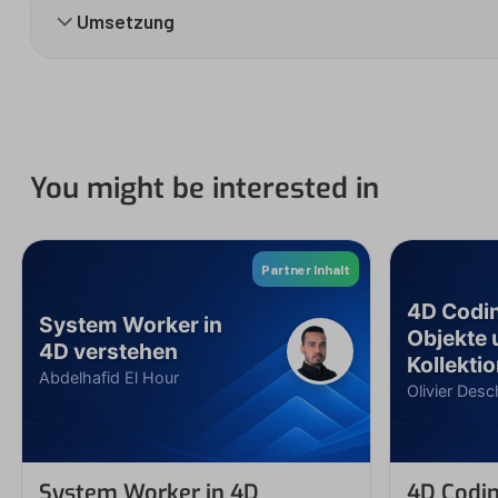
Umsetzung
You might be interested in
Partner Inhalt
4D Codin
System Worker in
Objekte 
4D verstehen
Kollekti
Abdelhafid El Hour
Olivier Desc
System Worker in 4D
4D Codin