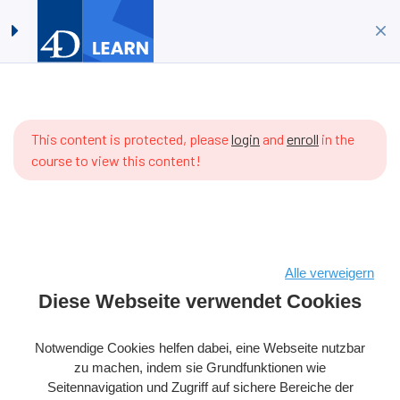
4D für Einsteiger: Erstellen
Anmelden
Registrieren
Sie Ihre erste 4D
Anwendung mit ORDA im
Projektmodus
Startseite
Kurse
4D-Datenbank
ere are
4D für Einsteiger: Erstellen Sie Ihre erste 4D Anwendung mit
 items
This content is protected, please
login
and
enroll
in the
ORDA im Projektmodus
 the
course to view this content!
rriculum
t.
Alle verweigern
Copyright © 2026 4D SAS – Alle Rechte vorbehalten
Diese Webseite verwendet Cookies
Bedingungen & Konditionen
Rechtlicher Hinweis
Notwendige Cookies helfen dabei, eine Webseite nutzbar
Datenpolitik
Cookie-Richtlinie
zu machen, indem sie Grundfunktionen wie
Seitennavigation und Zugriff auf sichere Bereiche der