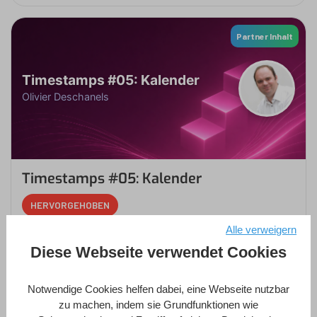
Partner Inhalt
Timestamps #05: Kalender
Olivier Deschanels
Timestamps #05: Kalender
HERVORGEHOBEN
Alle verweigern
bei
Olivier Deschanels
Diese Webseite verwendet Cookies
in
4D Sprache
,
4D-Datenbank
,
Methodik
1 Stunde
Fortgeschrittener
6 Lektionen
Notwendige Cookies helfen dabei, eine Webseite nutzbar
zu machen, indem sie Grundfunktionen wie