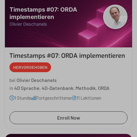
Timestamps #07: ORDA
implementieren
Olivier Deschanels
Timestamps #07: ORDA implementieren
HERVORGEHOBEN
bei
Olivier Deschanels
in
4D Sprache
,
4D-Datenbank
,
Methodik
,
ORDA
1 Stunde
Fortgeschrittener
11 Lektionen
Enroll Now