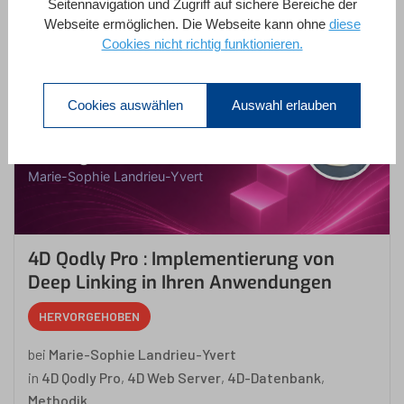
Seitennavigation und Zugriff auf sichere Bereiche der
Enroll Now
Webseite ermöglichen. Die Webseite kann ohne
diese
Cookies nicht richtig funktionieren.
Cookies auswählen
Auswahl erlauben
4D Qodly Pro :
Implementierung von Deep
Linking in Ihren Anw...
Marie-Sophie Landrieu-Yvert
4D Qodly Pro : Implementierung von
Deep Linking in Ihren Anwendungen
HERVORGEHOBEN
bei
Marie-Sophie Landrieu-Yvert
in
4D Qodly Pro
,
4D Web Server
,
4D-Datenbank
,
Methodik