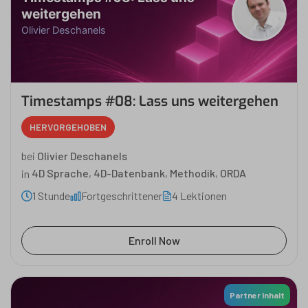
weitergehen
Olivier Deschanels
Timestamps #08: Lass uns weitergehen
HERVORGEHOBEN
bei
Olivier Deschanels
in
4D Sprache
,
4D-Datenbank
,
Methodik
,
ORDA
1 Stunde
Fortgeschrittener
4 Lektionen
Enroll Now
Partner Inhalt