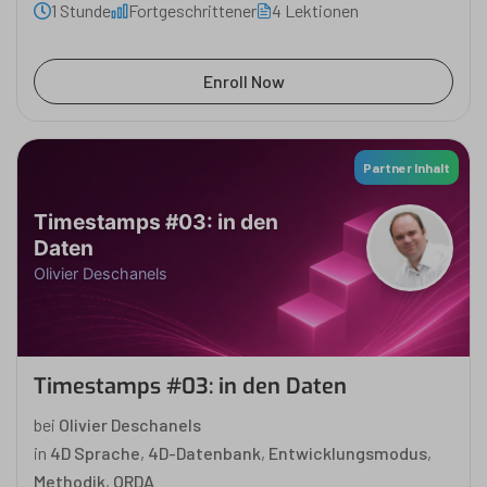
1 Stunde
Fortgeschrittener
4 Lektionen
Enroll Now
Partner Inhalt
Timestamps #03: in den
Daten
Olivier Deschanels
Timestamps #03: in den Daten
bei
Olivier Deschanels
in
4D Sprache
,
4D-Datenbank
,
Entwicklungsmodus
,
Methodik
,
ORDA