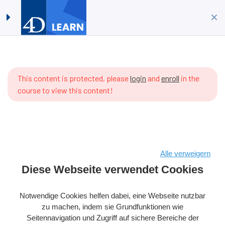
4D für Einsteiger: Erstellen
Anmelden
Registrieren
Sie Ihre erste 4D
Anwendung mit ORDA im
Projektmodus
Startseite
Kurse
4D-Datenbank
ere are
4D für Einsteiger: Erstellen Sie Ihre erste 4D Anwendung mit
 items
This content is protected, please
login
and
enroll
in the
ORDA im Projektmodus
 the
course to view this content!
rriculum
t.
Alle verweigern
Copyright © 2026 4D SAS – Alle Rechte vorbehalten
Diese Webseite verwendet Cookies
Bedingungen & Konditionen
Rechtlicher Hinweis
Notwendige Cookies helfen dabei, eine Webseite nutzbar
Datenpolitik
Cookie-Richtlinie
zu machen, indem sie Grundfunktionen wie
Seitennavigation und Zugriff auf sichere Bereiche der