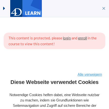
4D für Einsteiger: Erstellen
Anmelden
Registrieren
Sie Ihre erste 4D
Anwendung mit ORDA im
Projektmodus
Startseite
Kurse
4D-Datenbank
ere are
4D für Einsteiger: Erstellen Sie Ihre erste 4D Anwendung mit
 items
This content is protected, please
login
and
enroll
in the
ORDA im Projektmodus
 the
course to view this content!
rriculum
t.
Alle verweigern
Copyright © 2026 4D SAS – Alle Rechte vorbehalten
Diese Webseite verwendet Cookies
Bedingungen & Konditionen
Rechtlicher Hinweis
Notwendige Cookies helfen dabei, eine Webseite nutzbar
Datenpolitik
Cookie-Richtlinie
zu machen, indem sie Grundfunktionen wie
Seitennavigation und Zugriff auf sichere Bereiche der