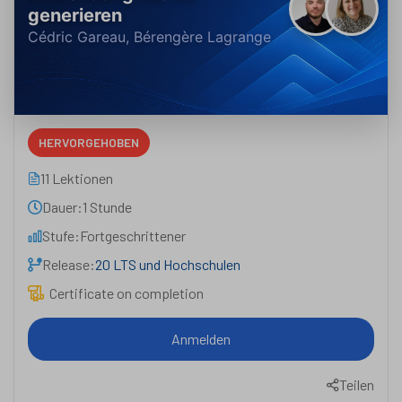
generieren
Cédric Gareau, Bérengère Lagrange
HERVORGEHOBEN
11 Lektionen
Dauer:
1 Stunde
Stufe:
Fortgeschrittener
Release:
20 LTS und Hochschulen
Certificate on completion
Anmelden
Teilen