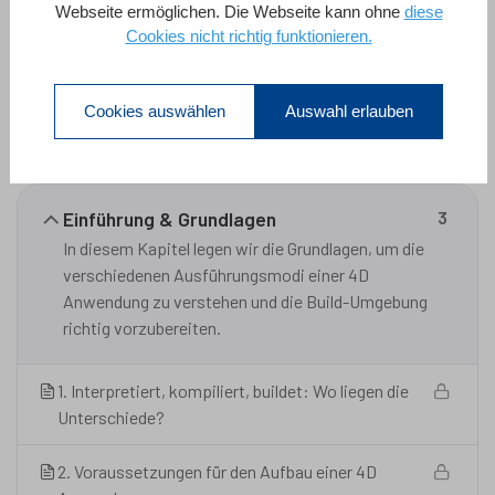
(Quelldateien)
Webseite ermöglichen. Die Webseite kann ohne
diese
Wissen, wie man ein 4D Projekt kompiliert
Cookies nicht richtig funktionieren.
Lehrplan
Cookies auswählen
Auswahl erlauben
4 Abschnitte
11 Lektionen
1 Stunde
Alle Abschnitte Erweitern
Einführung & Grundlagen
3
In diesem Kapitel legen wir die Grundlagen, um die
verschiedenen Ausführungsmodi einer 4D
Anwendung zu verstehen und die Build-Umgebung
richtig vorzubereiten.
1. Interpretiert, kompiliert, buildet: Wo liegen die
Unterschiede?
2. Voraussetzungen für den Aufbau einer 4D