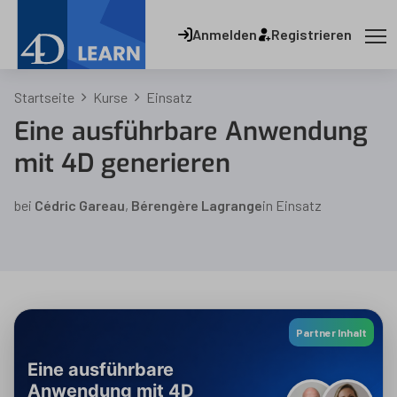
Anmelden
Registrieren
Startseite
Kurse
Einsatz
Eine ausführbare Anwendung
mit 4D generieren
bei
Cédric Gareau
,
Bérengère Lagrange
in
Einsatz
Partner Inhalt
Eine ausführbare
Anwendung mit 4D