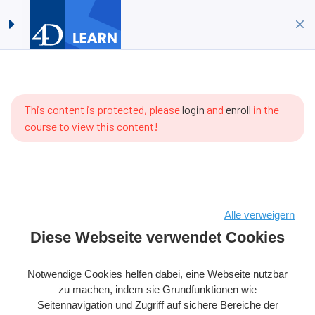
Timestamps #06:
Anmelden
Registrieren
Zeitzonen
Startseite
Kurse
4D-Datenbank
ere are
Timestamps #06: Zeitzonen
 items
This content is protected, please
login
and
enroll
in the
 the
course to view this content!
rriculum
t.
Copyright © 2026 4D SAS – Alle Rechte vorbehalten
Alle verweigern
Diese Webseite verwendet Cookies
Bedingungen & Konditionen
Rechtlicher Hinweis
Datenpolitik
Cookie-Richtlinie
Notwendige Cookies helfen dabei, eine Webseite nutzbar
zu machen, indem sie Grundfunktionen wie
Produkt-Lizenz
Cookies Präferenzen
Seitennavigation und Zugriff auf sichere Bereiche der