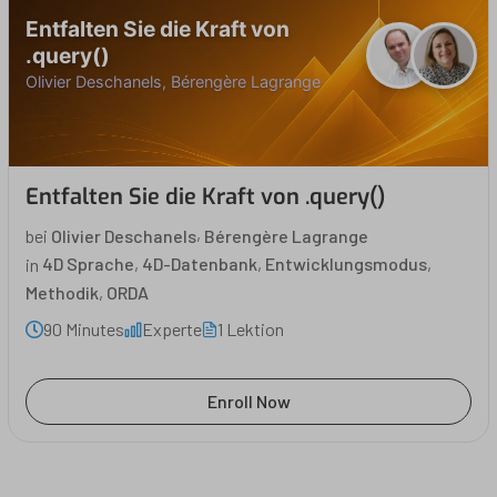
Entfalten Sie die Kraft von
.query()
Olivier Deschanels, Bérengère Lagrange
Entfalten Sie die Kraft von .query()
,
bei
Olivier Deschanels
Bérengère Lagrange
in
4D Sprache
,
4D-Datenbank
,
Entwicklungsmodus
,
Methodik
,
ORDA
90 Minutes
Experte
1 Lektion
Enroll Now