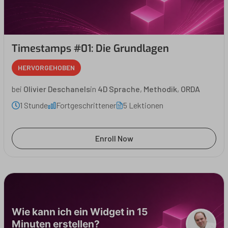
Timestamps #01: Die Grundlagen
HERVORGEHOBEN
bei
Olivier Deschanels
in
4D Sprache
,
Methodik
,
ORDA
1 Stunde
Fortgeschrittener
5 Lektionen
Enroll Now
Wie kann ich ein Widget in 15
Minuten erstellen?