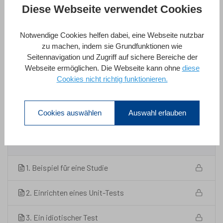
sind)
Diese Webseite verwendet Cookies
Lehrplan
Notwendige Cookies helfen dabei, eine Webseite nutzbar
zu machen, indem sie Grundfunktionen wie
Seitennavigation und Zugriff auf sichere Bereiche der
2 Abschnitte
12 Lektionen
1 Stunde
Alle Abschnitte Erweitern
Webseite ermöglichen. Die Webseite kann ohne
diese
Cookies nicht richtig funktionieren.
Warum Tests wichtig sind
4
In diesem ersten Abschnitt werden wir einen
Cookies auswählen
Auswahl erlauben
Studienkontext einrichten, der uns später
erlauben wird, unsere Überlegungen zu
untermauern.
1. Beispiel für eine Studie
2. Einrichten eines Unit-Tests
3. Ein idiotischer Test