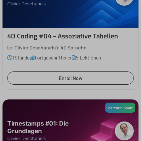
Olivier Deschanels
4D Coding #04 – Assoziative Tabellen
bei
Olivier Deschanels
in
4D Sprache
1 Stunde
Fortgeschrittener
5 Lektionen
Enroll Now
Partner Inhalt
Timestamps #01: Die
Grundlagen
Olivier Deschanels