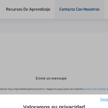
Recursos De Aprendizaje
Contacta Con Nosotros
Envíe un mensaje
dad es muy importante para nosotros.
Haga clic aquí para ver nuestra
política de manejo 
O llame al
+ 33 1 30 53 92 27
.
Dene
Valoramos su privacidad