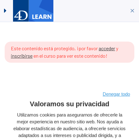
Timestamps #06: Husos
Acceder
Crear Cuenta
horarios
Inicio
Cursos
Idioma 4D
odavía
Timestamps #06: Husos horarios
o hay
Este contenido está protegido, ¡por favor
acceder
y
rtículos
inscribirse
en el curso para ver este contenido!
n el
emario.
Copyright © 2026 4D SAS – All rights reserved
Denegar todo
Valoramos su privacidad
Terms & Conditions
Legal Notice
Utilizamos cookies para asegurarnos de ofrecerle la
Data Policy
Cookie policy
mejor experiencia en nuestro sitio web. Nos ayuda a
elaborar estadísticas de audiencia, a ofrecerle servicios
Product License
Cookies Preferences
adaptados a sus intereses o publicidad dirigida, y a