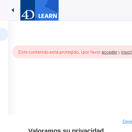
Timestamps #07: Implementac
Recursos De Aprendizaje
Contacta Con Nosotros
07: Implementación de ORDA
Este contenido está protegido, ¡por favor
acceder
y
inscr
Dene
Valoramos su privacidad