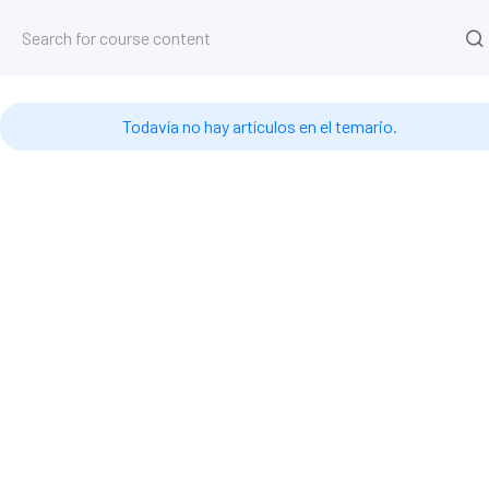
Cursos
Inicio
Cursos
Base de datos 4D
Timestamps #
Todavía no hay artículos en el temario.