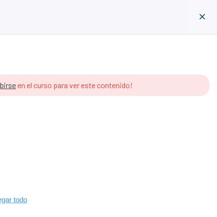
ión de ORDA
ES
Acceder
Crear Cuenta
ibirse
en el curso para ver este contenido!
gar todo