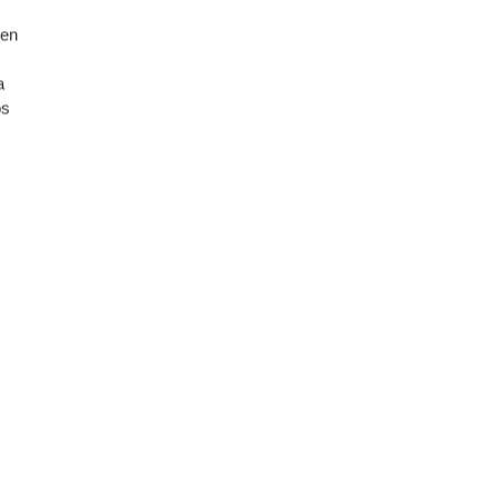
 en
a
os