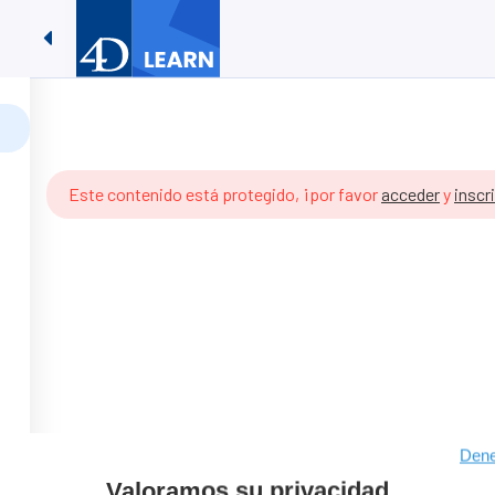
Timestamps #07: Implementac
Recursos De Aprendizaje
Contacta Con Nosotros
07: Implementación de ORDA
Este contenido está protegido, ¡por favor
acceder
y
inscr
Dene
Valoramos su privacidad