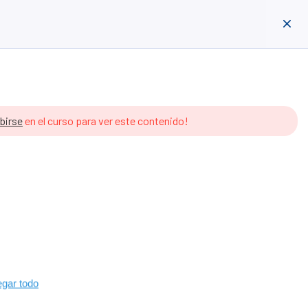
ión de ORDA
ES
Acceder
Crear Cuenta
ibirse
en el curso para ver este contenido!
gar todo