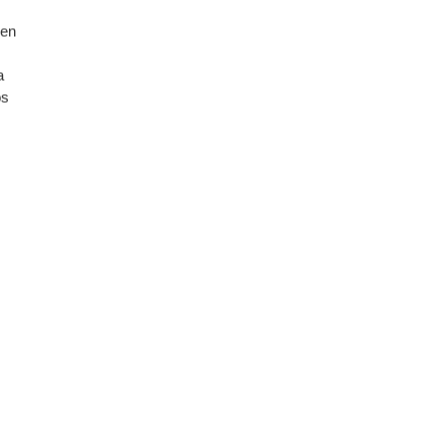
 en
a
os