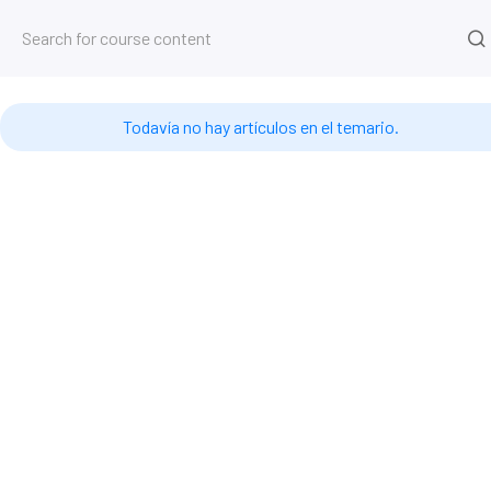
Cursos
Inicio
Cursos
Base de datos 4D
Timestamps #
Todavía no hay artículos en el temario.