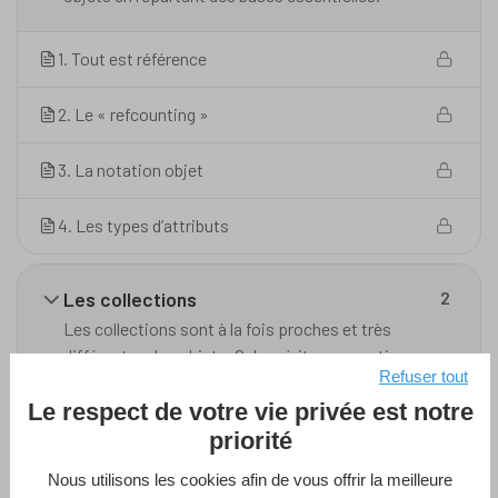
1. Tout est référence
2. Le « refcounting »
3. La notation objet
4. Les types d’attributs
Les collections
2
Les collections sont à la fois proches et très
différentes des objets. Cela mérite une section
Refuser tout
dédiée !
Le respect de votre vie privée est notre
priorité
Partager est un plaisir
4
Nous utilisons les cookies afin de vous offrir la meilleure
Pouvoir partager les objets et les collections