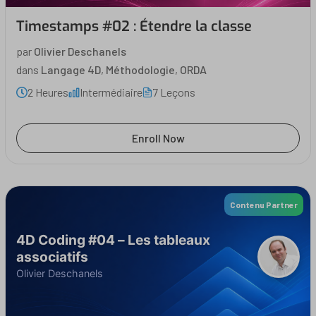
Timestamps #02 : Étendre la classe
par
Olivier Deschanels
dans
Langage 4D
,
Méthodologie
,
ORDA
2 Heures
Intermédiaire
7 Leçons
Enroll Now
Contenu Partner
4D Coding #04 – Les tableaux
associatifs
Olivier Deschanels