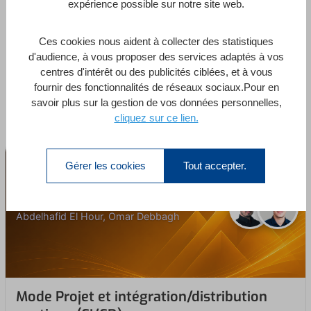
expérience possible sur notre site web.
ouvre de grandes perspectives qui permettent
d'envisager notre code sous un nouveau jour.
Ces cookies nous aident à collecter des statistiques
d'audience, à vous proposer des services adaptés à vos
centres d'intérêt ou des publicités ciblées, et à vous
fournir des fonctionnalités de réseaux sociaux.Pour en
Vous pourriez être intéressé par
savoir plus sur la gestion de vos données personnelles,
cliquez sur ce lien.
Gérer les cookies
Tout accepter.
Mode Projet et CI/CD
Abdelhafid El Hour, Omar Debbagh
Mode Projet et intégration/distribution