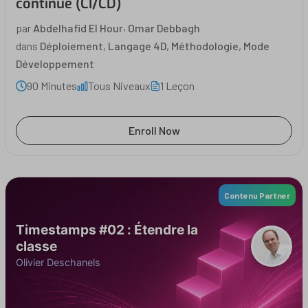
continue (CI/CD)
,
par
Abdelhafid El Hour
Omar Debbagh
dans
Déploiement
,
Langage 4D
,
Méthodologie
,
Mode
Développement
90 Minutes
Tous Niveaux
1 Leçon
Enroll Now
Contenu Partner
Timestamps #02 : Étendre la
classe
Olivier Deschanels