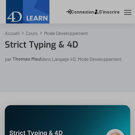
Connexion
S’inscrire
Accueil
Cours
Mode Développement
Strict Typing & 4D
par
Thomas Maul
dans
Langage 4D
,
Mode Développement
Strict Typing & 4D