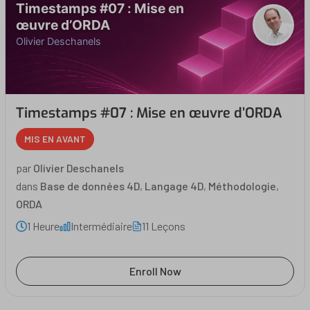
Timestamps #07 : Mise en
œuvre d’ORDA
Olivier Deschanels
Timestamps #07 : Mise en œuvre d’ORDA
MIS EN AVANT
par
Olivier Deschanels
dans
Base de données 4D
,
Langage 4D
,
Méthodologie
,
ORDA
1 Heure
Intermédiaire
11 Leçons
Enroll Now