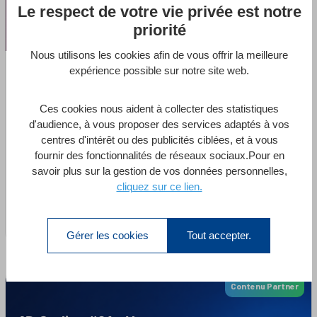
Le respect de votre vie privée est notre
priorité
Nous utilisons les cookies afin de vous offrir la meilleure
Premiers pas dans 4D : Créez votre
expérience possible sur notre site web.
première application 4D avec ORDA en
mode projet
Ces cookies nous aident à collecter des statistiques
d'audience, à vous proposer des services adaptés à vos
par
Olivier Deschanels
centres d'intérêt ou des publicités ciblées, et à vous
dans
Base de données 4D
,
Langage 4D
,
ORDA
fournir des fonctionnalités de réseaux sociaux.Pour en
savoir plus sur la gestion de vos données personnelles,
8 Heures
Débutant
54 Leçons
1 Quiz
cliquez sur ce lien.
Enroll Now
Gérer les cookies
Tout accepter.
Contenu Partner