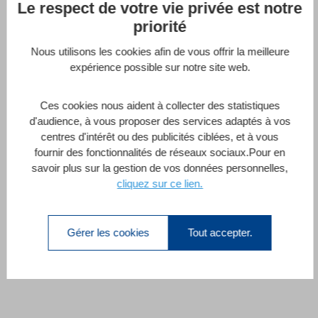
Le respect de votre vie privée est notre
Créer une application web
priorité
complète avec 4D Qodly Pro
Nous utilisons les cookies afin de vous offrir la meilleure
Rihab Zekrioui
expérience possible sur notre site web.
Ces cookies nous aident à collecter des statistiques
d'audience, à vous proposer des services adaptés à vos
Créer une application web complète avec
centres d'intérêt ou des publicités ciblées, et à vous
4D Qodly Pro
fournir des fonctionnalités de réseaux sociaux.Pour en
savoir plus sur la gestion de vos données personnelles,
Mis en avant
cliquez sur ce lien.
2 Heures
Tous Niveaux
13 Leçons
Gérer les cookies
Tout accepter.
Enroll Now