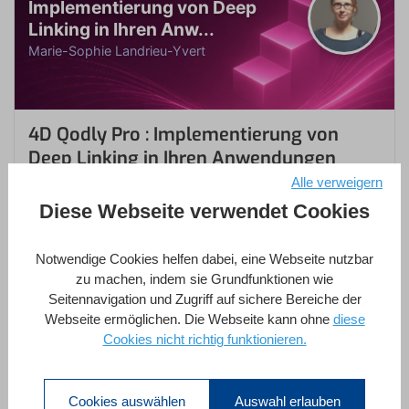
Implementierung von Deep
Linking in Ihren Anw...
Marie-Sophie Landrieu-Yvert
4D Qodly Pro : Implementierung von
Deep Linking in Ihren Anwendungen
Alle verweigern
HERVORGEHOBEN
Diese Webseite verwendet Cookies
bei
Marie-Sophie Landrieu-Yvert
in
4D Qodly Pro
,
4D Web Server
,
4D-Datenbank
,
Notwendige Cookies helfen dabei, eine Webseite nutzbar
Methodik
zu machen, indem sie Grundfunktionen wie
Seitennavigation und Zugriff auf sichere Bereiche der
1 Stunde
Fortgeschrittener
8 Lektionen
Webseite ermöglichen. Die Webseite kann ohne
diese
Cookies nicht richtig funktionieren.
Enroll Now
Cookies auswählen
Auswahl erlauben