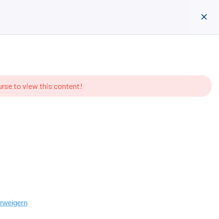
maphor
Anmelden
Registrieren
urse to view this content!
erweigern