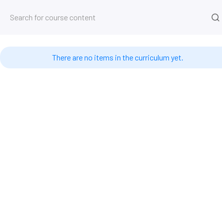
Kurs
Startseite
Kurse
4D Sprache
4D Coding #06 – 
There are no items in the curriculum yet.