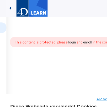
4D Coding #06 – Signal und Se
e
Lernressourcen
Kontaktieren Sie Uns
DE
Signal und Semaphor
This content is protected, please
login
and
enroll
in the co
Alle v
Diese Webseite verwendet Cookies