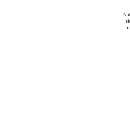
Not
si
d