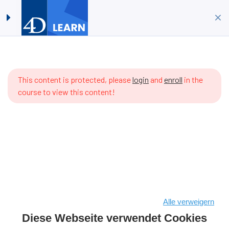
4D Coding #06 – Signal und
Anmelden
Registrieren
Semaphor
Startseite
Kurse
4D Sprache
ere are
4D Coding #06 – Signal und Semaphor
 items
This content is protected, please
login
and
enroll
in the
 the
course to view this content!
rriculum
t.
Alle verweigern
Diese Webseite verwendet Cookies