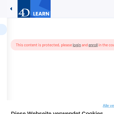
Timestamps #07: ORDA implem
e
Lernressourcen
Kontaktieren Sie Uns
DE
07: ORDA implementieren
This content is protected, please
login
and
enroll
in the co
Alle v
Diese Webseite verwendet Cookies