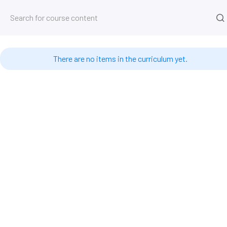
Kurs
Startseite
Kurse
4D-Datenbank
Timestamps #
There are no items in the curriculum yet.