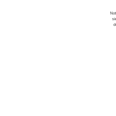
Not
si
d