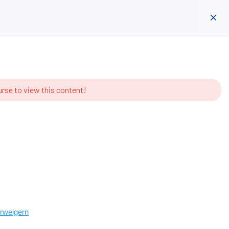
entieren
Anmelden
Registrieren
urse to view this content!
erweigern