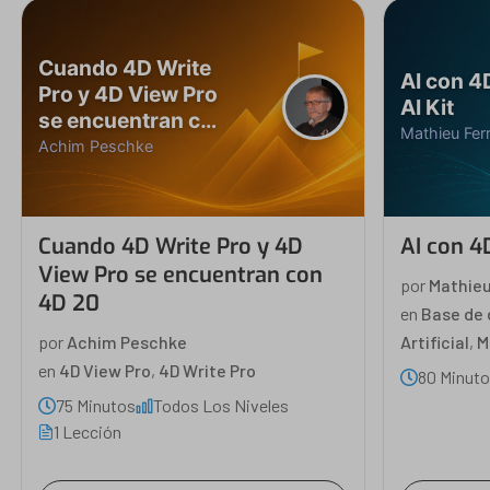
Cuando 4D Write
AI con 4
Pro y 4D View Pro
AI Kit
se encuentran con
Mathieu Fer
4D 20
Achim Peschke
Cuando 4D Write Pro y 4D
AI con 4D
View Pro se encuentran con
por
Mathieu
4D 20
en
Base de 
Artificial
,
M
por
Achim Peschke
en
4D View Pro
,
4D Write Pro
80 Minut
75 Minutos
Todos Los Niveles
1 Lección