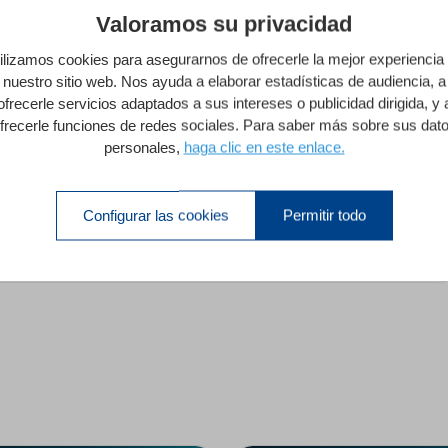
tionnalités basées sur l'IA qui seront intégrées à 4D Write Pro.
Valoramos su privacidad
ilizamos cookies para asegurarnos de ofrecerle la mejor experiencia
nuestro sitio web. Nos ayuda a elaborar estadísticas de audiencia, a
ofrecerle servicios adaptados a sus intereses o publicidad dirigida, y 
frecerle funciones de redes sociales. Para saber más sobre sus dat
Plegar Todas Las Seccion
personales,
haga clic en este enlace.
1
Configurar las cookies
Permitir todo
mas funciones de 4D Write Pro
60 minutos