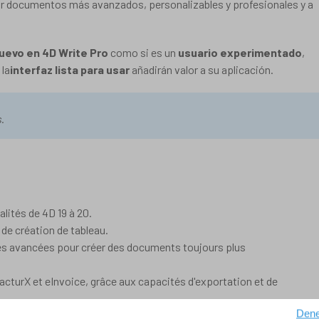
ar documentos más avanzados, personalizables y profesionales y a
uevo en 4D Write Pro
como si es un
usuario experimentado
,
 la
interfaz lista para usar
añadirán valor a su aplicación.
.
lités de 4D 19 à 20.
de création de tableau.
és avancées pour créer des documents toujours plus
turX et eInvoice, grâce aux capacités d'exportation et de
Dene
pratiques pour protéger vos données sensibles.