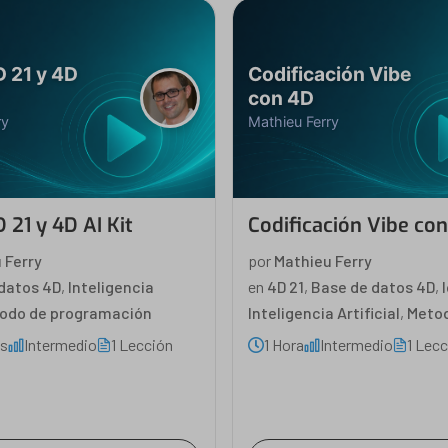
D 21 y 4D
Codificación Vibe
con 4D
ry
Mathieu Ferry
 21 y 4D AI Kit
Codificación Vibe co
 Ferry
por
Mathieu Ferry
datos 4D
,
Inteligencia
en
4D 21
,
Base de datos 4D
,
odo de programación
Inteligencia Artificial
,
Metod
os
Intermedio
1 Lección
1 Hora
Intermedio
1 Lec