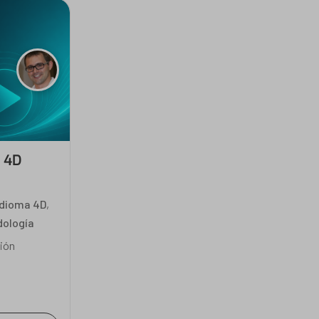
n 4D
Idioma 4D
,
ología
ción