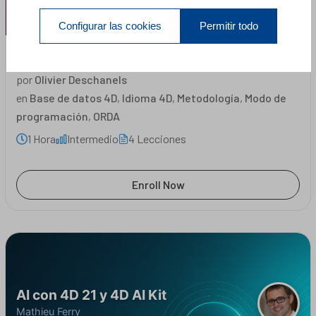
Configurar las cookies
Permitir todo
Timestamps #03: en los datos
por
Olivier Deschanels
en
Base de datos 4D
,
Idioma 4D
,
Metodología
,
Modo de
programación
,
ORDA
1 Hora
Intermedio
4 Lecciones
Enroll Now
AI con 4D 21 y 4D AI Kit
Mathieu Ferry