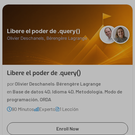
Libere el poder de .query()
Olivier Deschanels, Bérengère Lagrange
Libere el poder de .query()
,
por
Olivier Deschanels
Bérengère Lagrange
en
Base de datos 4D
,
Idioma 4D
,
Metodología
,
Modo de
programación
,
ORDA
90 Minutos
Experto
1 Lección
Enroll Now