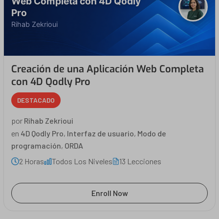
Web Completa con 4D Qodly
Pro
Rihab Zekrioui
Creación de una Aplicación Web Completa
con 4D Qodly Pro
DESTACADO
por
Rihab Zekrioui
en
4D Qodly Pro
,
Interfaz de usuario
,
Modo de
programación
,
ORDA
2 Horas
Todos Los Niveles
13 Lecciones
Enroll Now