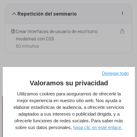
Repetición del seminario
1
Crear interfaces de usuario de escritorio
modernas con CSS
60 minutos
Denegar todo
Podría interesarte
Valoramos su privacidad
Utilizamos cookies para asegurarnos de ofrecerle la
Contenido para Partner
mejor experiencia en nuestro sitio web. Nos ayuda a
elaborar estadísticas de audiencia, a ofrecerle servicios
adaptados a sus intereses o publicidad dirigida, y a
Timestamps #03: en los datos
ofrecerle funciones de redes sociales. Para saber más
Olivier Deschanels
sobre sus datos personales,
haga clic en este enlace.