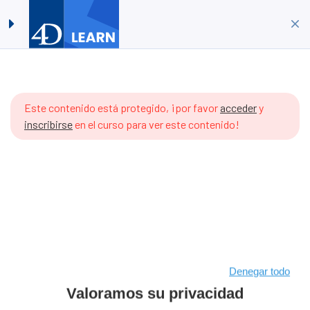
Timestamps #05:
Acceder
Crear Cuenta
Calendarios
Inicio
Cursos
Base de datos 4D
odavía
Timestamps #05: Calendarios
o hay
Este contenido está protegido, ¡por favor
acceder
y
rtículos
inscribirse
en el curso para ver este contenido!
n el
emario.
Denegar todo
Valoramos su privacidad