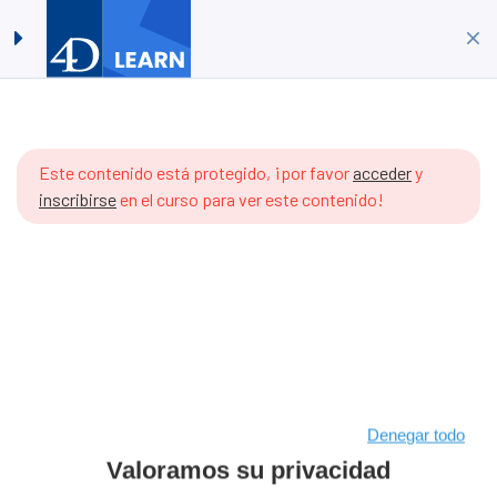
Timestamps #05:
Acceder
Crear Cuenta
Calendarios
Inicio
Cursos
Base de datos 4D
odavía
Timestamps #05: Calendarios
o hay
Este contenido está protegido, ¡por favor
acceder
y
rtículos
inscribirse
en el curso para ver este contenido!
n el
emario.
Denegar todo
Valoramos su privacidad