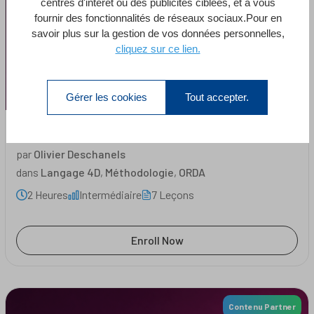
centres d'intérêt ou des publicités ciblées, et à vous
fournir des fonctionnalités de réseaux sociaux.Pour en
Timestamps #02 : Étendre la
savoir plus sur la gestion de vos données personnelles,
classe
cliquez sur ce lien.
Olivier Deschanels
Gérer les cookies
Tout accepter.
Timestamps #02 : Étendre la classe
par
Olivier Deschanels
dans
Langage 4D
,
Méthodologie
,
ORDA
2 Heures
Intermédiaire
7 Leçons
Enroll Now
Contenu Partner