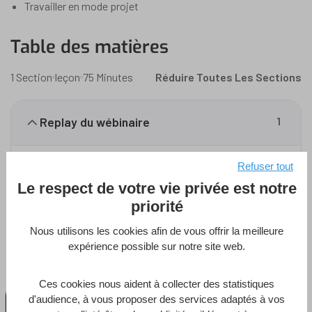
Travailler en mode projet
Table des matières
1 Section
leçon
75 Minutes
Réduire Toutes Les Sections
Replay du wébinaire
1
4D Qodly pro – Sécurisez l’Accès aux Données dans
Refuser tout
votre Application
Le respect de votre vie privée est notre
priorité
Nous utilisons les cookies afin de vous offrir la meilleure
Vous pourriez être intéressé par
expérience possible sur notre site web.
Ces cookies nous aident à collecter des statistiques
d'audience, à vous proposer des services adaptés à vos
Contenu Partner