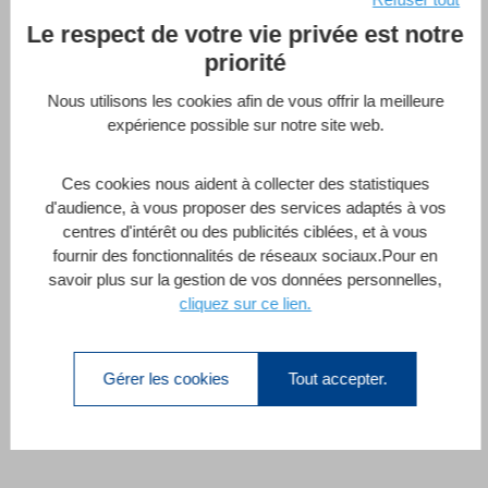
Le respect de votre vie privée est notre
priorité
4D Qodly pro – Sécurisez
Nous utilisons les cookies afin de vous offrir la meilleure
l’Accès aux Données ...
expérience possible sur notre site web.
Marie-Sophie Landrieu-Yvert
Ces cookies nous aident à collecter des statistiques
d'audience, à vous proposer des services adaptés à vos
centres d'intérêt ou des publicités ciblées, et à vous
fournir des fonctionnalités de réseaux sociaux.Pour en
4D Qodly pro – Sécurisez l’Accès aux
savoir plus sur la gestion de vos données personnelles,
Données dans votre Application
cliquez sur ce lien.
75 Minutes
Intermédiaire
1 Leçon
Gérer les cookies
Tout accepter.
Enroll Now