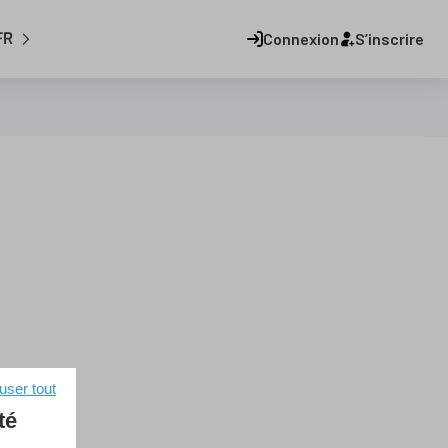
FR
Connexion
S’inscrire
user tout
té