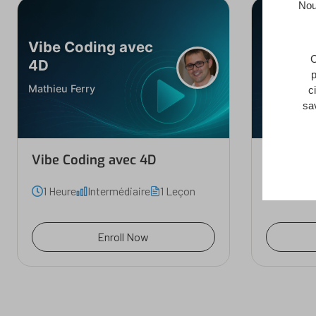
Nou
Vibe Coding avec
IA avec
C
4D
4D AI K
p
Mathieu Ferry
Mathieu Fe
c
sa
Vibe Coding avec 4D
IA avec 
1 Heure
Intermédiaire
1 Leçon
80 Minu
Enroll Now