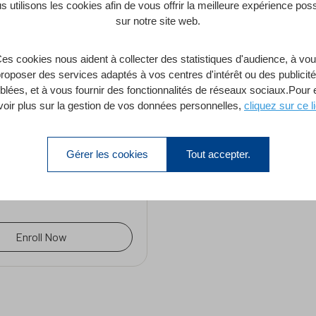
s utilisons les cookies afin de vous offrir la meilleure expérience poss
sur notre site web.
 4D 21 &
es cookies nous aident à collecter des statistiques d'audience, à vo
it
roposer des services adaptés à vos centres d'intérêt ou des publicit
rry
iblées, et à vous fournir des fonctionnalités de réseaux sociaux.Pour 
voir plus sur la gestion de vos données personnelles,
cliquez sur ce l
Gérer les cookies
Tout accepter.
4D 21 & 4D AI Kit
tes
Intermédiaire
1 Leçon
Enroll Now