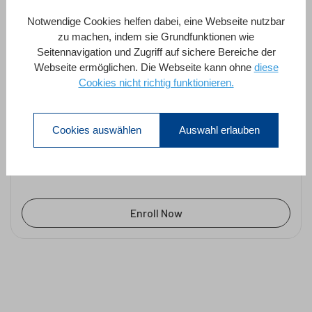
schnell und einfach
Webbrowser-bas...
Notwendige Cookies helfen dabei, eine Webseite nutzbar
zu machen, indem sie Grundfunktionen wie
Thomas Maul
Seitennavigation und Zugriff auf sichere Bereiche der
Webseite ermöglichen. Die Webseite kann ohne
diese
Cookies nicht richtig funktionieren.
4D Qodly Pro : Fügen Sie schnell und
einfach Webbrowser-basierte Formulare
Cookies auswählen
Auswahl erlauben
zu Ihrer Desktop-Anwendung hinzu.
bei
Thomas Maul
in
4D Qodly Pro
1 Stunde
Alle Stufen
1 Lektion
Enroll Now