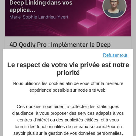
Deep Linking dans vos
applica...
Marie-Sophie Landrieu-Yvert
4D Qodly Pro : Implémenter le Deep
Linking dans vos applications
Refuser tout
Le respect de votre vie privée est notre
MIS EN AVANT
priorité
par
Marie-Sophie Landrieu-Yvert
Nous utilisons les cookies afin de vous offrir la meilleure
dans
4D Qodly Pro
,
4D Web Server
,
Base de données
expérience possible sur notre site web.
4D
,
Méthodologie
1 Heure
Intermédiaire
8 Leçons
Ces cookies nous aident à collecter des statistiques
d'audience, à vous proposer des services adaptés à vos
centres d'intérêt ou des publicités ciblées, et à vous
Enroll Now
fournir des fonctionnalités de réseaux sociaux.Pour en
savoir plus sur la gestion de vos données personnelles,