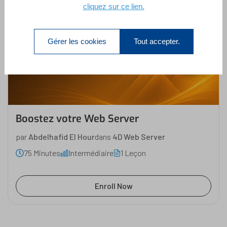
cliquez sur ce lien.
Gérer les cookies
Tout accepter.
Boostez votre Web Server
Abdelhafid El Hour
Boostez votre Web Server
par
Abdelhafid El Hour
dans
4D Web Server
75 Minutes
Intermédiaire
1 Leçon
Enroll Now