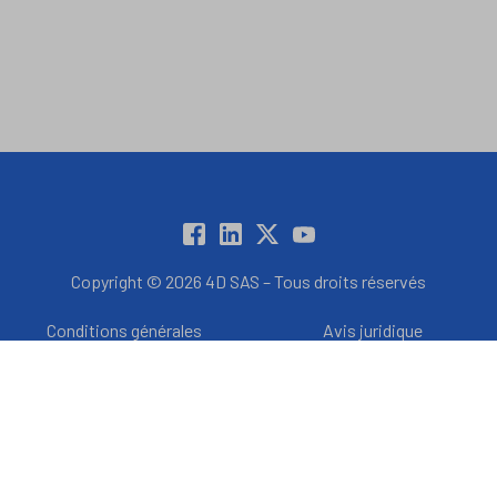
Copyright © 2026 4D SAS – Tous droits réservés
Conditions générales
Avis juridique
d’utilisation
Politique des données
Politique en matière de
cookies
Licence de produit
Préférences en matière de